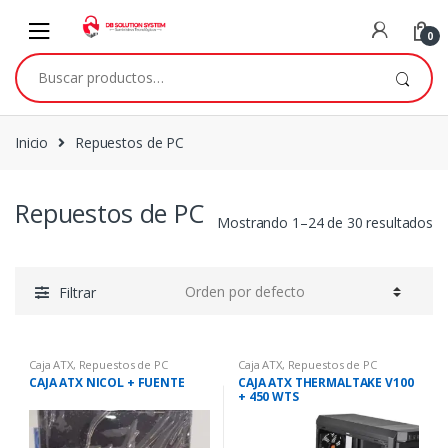
Skip to navigation
Skip to content
0
Buscar por:
Inicio
Repuestos de PC
Repuestos de PC
Mostrando 1–24 de 30 resultados
Filtrar
Caja ATX
,
Repuestos de PC
Caja ATX
,
Repuestos de PC
CAJA ATX NICOL + FUENTE
CAJA ATX THERMALTAKE V100
+ 450 WTS