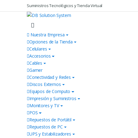
Skip to navigation
Skip to content
Suministros Tecnológicos y Tienda Virtual
Nuestra Empresa
Opciones de la Tienda
Celulares
Accesorios
Cables
Gamer
Conectividad y Redes
Discos Externos
Equipos de Computo
Impresión y Suministros
Monitores y TV
POS
Repuestos de Portátil
Repuestos de PC
UPS y Estabilizadores