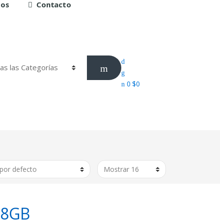
tos
Contacto
0
$
0
28GB