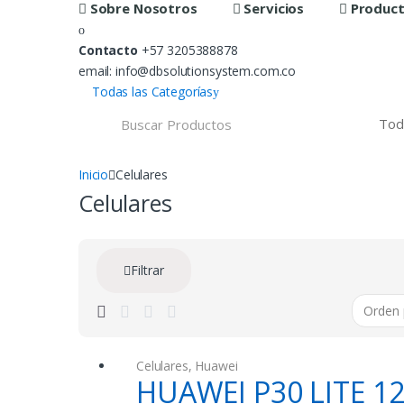
Sobre Nosotros
Servicios
Produc
Contacto
+57 3205388878
email: info@dbsolutionsystem.com.co
Todas las Categorías
B
u
s
c
a
Inicio
Celulares
r
Celulares
:
Filtrar
Celulares
,
Huawei
HUAWEI P30 LITE 1