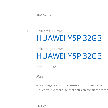
SKU: cel-16
Celulares
,
Huawei
HUAWEI Y5P 32GB
Celulares
,
Huawei
HUAWEI Y5P 32GB
(0)
0
d
Nota:
e
5
– Las imágenes son únicamente con fin ilustrativo.
– Nuestro inventario se encuentra en constante rotaci
SKU: cel-15