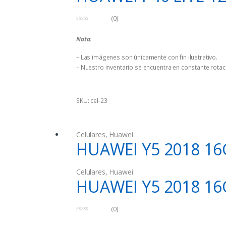
(0)
0
d
Nota:
e
5
– Las imágenes son únicamente con fin ilustrativo.
– Nuestro inventario se encuentra en constante rotaci
SKU: cel-23
Celulares
,
Huawei
HUAWEI Y5 2018 1
Celulares
,
Huawei
HUAWEI Y5 2018 1
(0)
0
d