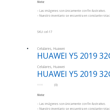
Nota:
e
5
– Las imágenes son únicamente con fin ilustrativo.
– Nuestro inventario se encuentra en constante rotaci
SKU: cel-17
Celulares
,
Huawei
HUAWEI Y5 2019 32
Celulares
,
Huawei
HUAWEI Y5 2019 32
(0)
0
d
Nota:
e
5
– Las imágenes son únicamente con fin ilustrativo.
– Nuestro inventario se encuentra en constante rotaci