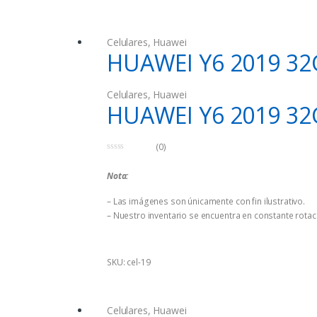
Celulares
,
Huawei
HUAWEI Y6 2019 32
Celulares
,
Huawei
HUAWEI Y6 2019 32
(0)
0
d
Nota:
e
5
– Las imágenes son únicamente con fin ilustrativo.
– Nuestro inventario se encuentra en constante rotaci
SKU: cel-19
Celulares
,
Huawei