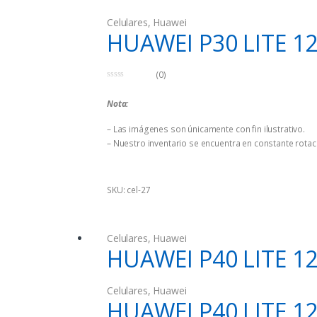
Celulares
,
Huawei
HUAWEI P30 LITE 1
(0)
0
d
Nota:
e
5
– Las imágenes son únicamente con fin ilustrativo.
– Nuestro inventario se encuentra en constante rotaci
SKU: cel-27
Celulares
,
Huawei
HUAWEI P40 LITE 1
Celulares
,
Huawei
HUAWEI P40 LITE 1