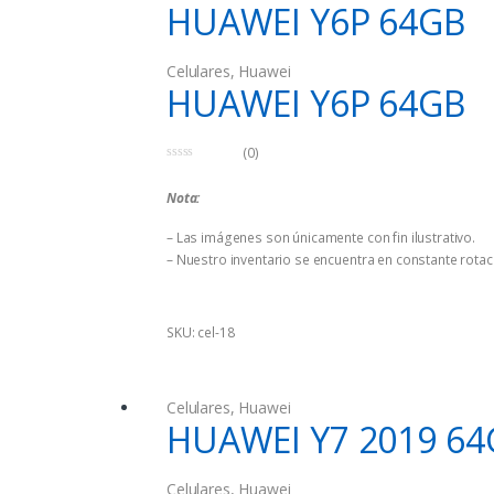
HUAWEI Y6P 64GB
Celulares
,
Huawei
HUAWEI Y6P 64GB
(0)
0
d
Nota:
e
5
– Las imágenes son únicamente con fin ilustrativo.
– Nuestro inventario se encuentra en constante rotaci
SKU: cel-18
Celulares
,
Huawei
HUAWEI Y7 2019 64
Celulares
,
Huawei