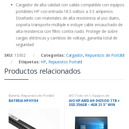
Cargador de alta calidad con salida compatible con equipos
portátiles HP con entrada 18.5 voltios a 3.5 amperios.
Diseñado con materiales de alta resistencia al uso diario,
soporta transporte múltiple e incluye cable encauchado de
alta resistencia con filtro contra ruido. Protege de sobre
cargas eléctricas y cambios de voltaje, garantía total de
seguridad
SKU:
13302
Categorías:
Cargador
,
Repuestos de Portátil
Etiquetas:
HP
,
Repuestos Portatil
Productos relacionados
Bateria
,
Repuestos de Portátil
AIO Todo en 1
,
Equipos de
Computo
BATERIA HP HY04
AIO HP AMD A9-9425 DD 1TB +
SSD 256GB – 4GB 21.5″ WIN
10H 22-C038LA