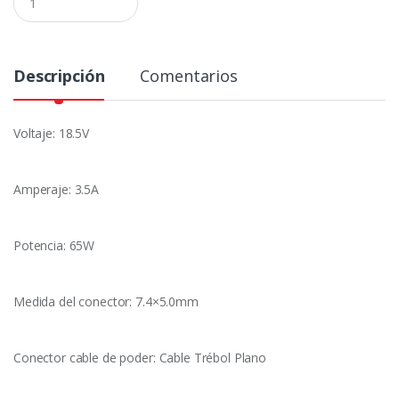
a
n
t
i
d
Descripción
Comentarios
a
d
Voltaje: 18.5V
Amperaje: 3.5A
Potencia: 65W
Medida del conector: 7.4×5.0mm
Conector cable de poder: Cable Trébol Plano