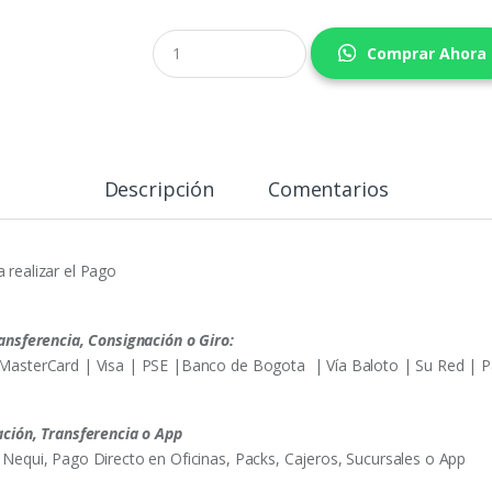
C
Comprar Ahora
a
n
t
i
d
a
d
Descripción
Comentarios
 realizar el Pago
nsferencia, Consignación o Giro:
MasterCard | Visa | PSE |Banco de Bogota | Vía Baloto | Su Red | P
ción, Transferencia o App
equi, Pago Directo en Oficinas, Packs, Cajeros, Sucursales o App