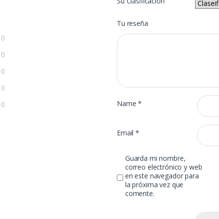
Su Clasificación
Tu reseña
0
0
0
0
Name
*
0
Email
*
Guarda mi nombre,
correo electrónico y web
en este navegador para
la próxima vez que
comente.