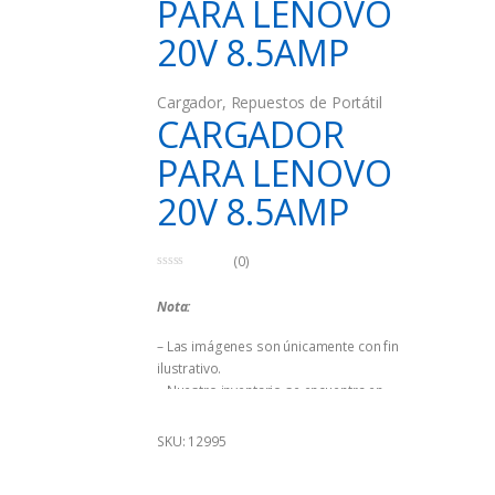
PARA LENOVO
20V 8.5AMP
Cargador
,
Repuestos de Portátil
CARGADOR
PARA LENOVO
20V 8.5AMP
(0)
0
d
Nota:
e
5
– Las imágenes son únicamente con fin
ilustrativo.
– Nuestro inventario se encuentra en
constante rotación por lo que existencias y
precios pueden variar sin previo aviso. Por
SKU: 12995
favor escríbenos!