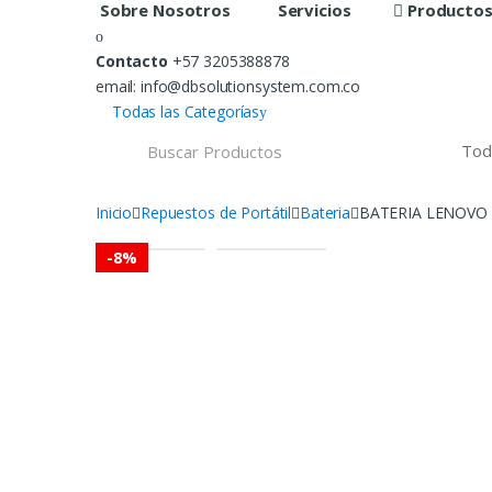
Sobre Nosotros
Servicios
Producto
Contacto
+57 3205388878
email: info@dbsolutionsystem.com.co
Todas las Categorías
B
u
s
c
a
Inicio
Repuestos de Portátil
Bateria
BATERIA LENOVO
r
:
-
8%