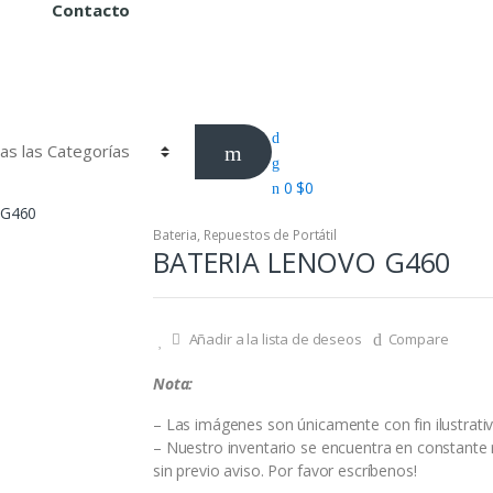
s
Contacto
0
$
0
 G460
Bateria
,
Repuestos de Portátil
BATERIA LENOVO G460
Añadir a la lista de deseos
Compare
Nota:
– Las imágenes son únicamente con fin ilustrativ
– Nuestro inventario se encuentra en constante r
sin previo aviso. Por favor escríbenos!