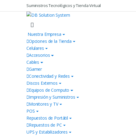
Skip to navigation
Skip to content
Suministros Tecnológicos y Tienda Virtual
Nuestra Empresa
Opciones de la Tienda
Celulares
Accesorios
Cables
Gamer
Conectividad y Redes
Discos Externos
Equipos de Computo
Impresión y Suministros
Monitores y TV
POS
Repuestos de Portátil
Repuestos de PC
UPS y Estabilizadores