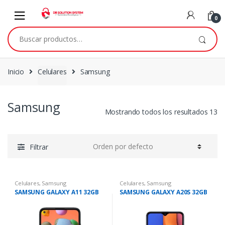
Skip to navigation
Skip to content
0
Buscar por:
Inicio
Celulares
Samsung
Samsung
Mostrando todos los resultados 13
Filtrar
Celulares
,
Samsung
Celulares
,
Samsung
SAMSUNG GALAXY A11 32GB
SAMSUNG GALAXY A20S 32GB