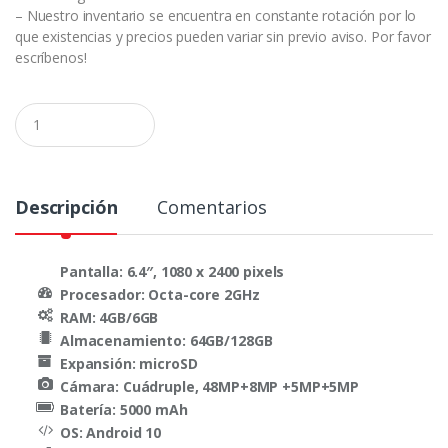
– Nuestro inventario se encuentra en constante rotación por lo
que existencias y precios pueden variar sin previo aviso. Por favor
escríbenos!
C
a
n
t
i
d
Descripción
Comentarios
a
d
Pantalla: 6.4″, 1080 x 2400 pixels
Procesador: Octa-core 2GHz
RAM: 4GB/6GB
Almacenamiento: 64GB/128GB
Expansión: microSD
Cámara: Cuádruple, 48MP+8MP +5MP+5MP
Batería: 5000 mAh
OS: Android 10