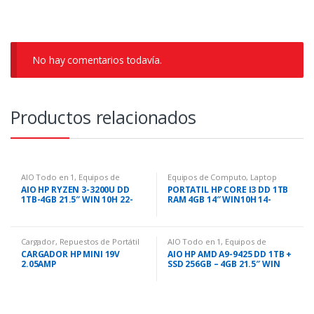
No hay comentarios todavía.
Productos relacionados
AIO Todo en 1
,
Equipos de
Equipos de Computo
,
Laptop
Computo
Portátil
AIO HP RYZEN 3-3200U DD
PORTATIL HP CORE I3 DD 1TB
1TB-4GB 21.5″ WIN 10H 22-
RAM 4GB 14″ WIN10H 14-
C110LA
CK0048LA
Cargador
,
Repuestos de Portátil
AIO Todo en 1
,
Equipos de
Computo
CARGADOR HP MINI 19V
AIO HP AMD A9-9425 DD 1TB +
2.05AMP
SSD 256GB – 4GB 21.5″ WIN
10H 22-C038LA