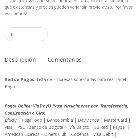
– Nuestro inventario se encuentra en constante rotación por lo
que existencias y precios pueden variar sin previo aviso. Por favor
escríbenos!
C
a
n
t
i
d
Descripción
Comentarios
a
d
Red de Pagos:
Lista de Empresas soportadas para realizar el
Pago
Pagos Online: Vía
PayU
Paga Virtualmente por Transferencia,
Consignación o Giro:
Efecty | PagaTodo | Bancolombia | Davivienda | MasterCard |
Visa | PSE |Banco de Bogota | Vía Baloto | Su Red | Paypal |
American Express | Diners Club | Codensa | Visa Debit |