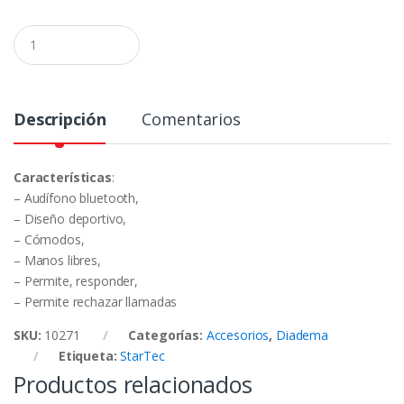
C
a
n
t
i
d
Descripción
Comentarios
a
d
Características
:
– Audífono bluetooth,
– Diseño deportivo,
– Cómodos,
– Manos libres,
– Permite, responder,
– Permite rechazar llamadas
SKU:
10271
Categorías:
Accesorios
,
Diadema
Etiqueta:
StarTec
Productos relacionados