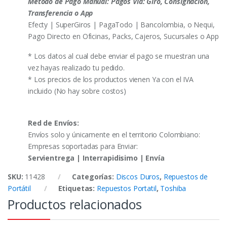
Método de Pago Manual: Pagos Vía: Giro, Consignación,
Transferencia o App
Efecty | SuperGiros | PagaTodo | Bancolombia, o Nequi,
Pago Directo en Oficinas, Packs, Cajeros, Sucursales o App
* Los datos al cual debe enviar el pago se muestran una
vez hayas realizado tu pedido.
* Los precios de los productos vienen Ya con el IVA
incluido (No hay sobre costos)
Red de Envíos:
Envíos solo y únicamente en el territorio Colombiano:
Empresas soportadas para Enviar:
Servientrega | Interrapidisimo | Envía
SKU:
11428
Categorías:
Discos Duros
,
Repuestos de
Portátil
Etiquetas:
Repuestos Portatil
,
Toshiba
Productos relacionados