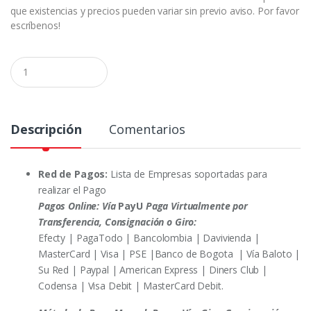
que existencias y precios pueden variar sin previo aviso. Por favor
escríbenos!
C
a
n
t
i
d
Descripción
Comentarios
a
d
Red de Pagos:
Lista de Empresas soportadas para
realizar el Pago
Pagos Online: Vía
PayU
Paga Virtualmente por
Transferencia, Consignación o Giro:
Efecty | PagaTodo | Bancolombia | Davivienda |
MasterCard | Visa | PSE |Banco de Bogota | Vía Baloto |
Su Red | Paypal | American Express | Diners Club |
Codensa | Visa Debit | MasterCard Debit.