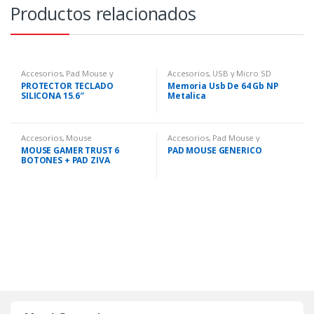
Productos relacionados
Accesorios
,
Pad Mouse y
Accesorios
,
USB y Micro SD
Protectores
PROTECTOR TECLADO
Memoria Usb De 64 Gb NP
SILICONA 15.6″
Metalica
Accesorios
,
Mouse
Accesorios
,
Pad Mouse y
Protectores
MOUSE GAMER TRUST 6
PAD MOUSE GENERICO
BOTONES + PAD ZIVA