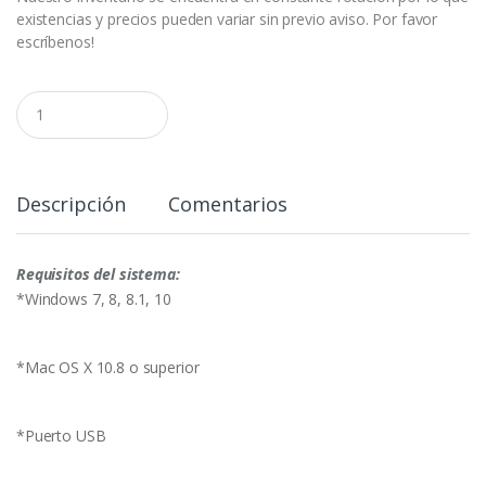
existencias y precios pueden variar sin previo aviso. Por favor
escríbenos!
C
a
n
t
i
d
Descripción
Comentarios
a
d
Requisitos del sistema:
*Windows 7, 8, 8.1, 10
*Mac OS X 10.8 o superior
*Puerto USB