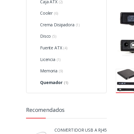
Caja ATX
(2)
Cooler
(6)
Crema Disipadora
(1)
Disco
(5)
Fuente ATX
(4)
Licencia
(1)
Memoria
(9)
Quemador
(1)
Recomendados
CONVERTIDOR USB A RJ45