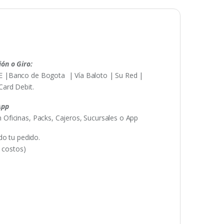
ón o Giro:
E |Banco de Bogota | Vía Baloto | Su Red |
Card Debit.
App
Oficinas, Packs, Cajeros, Sucursales o App
do tu pedido.
e costos)