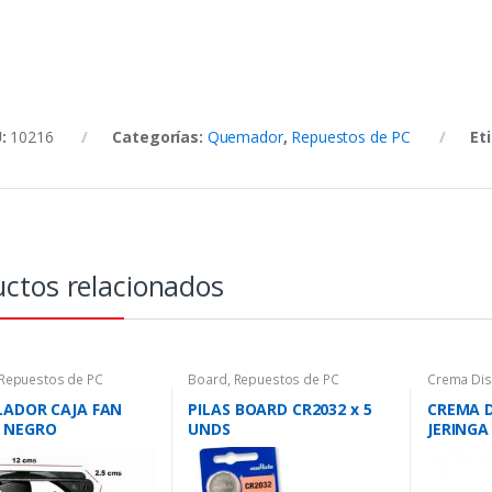
U:
10216
Categorías:
Quemador
,
Repuestos de PC
Et
ctos relacionados
Repuestos de PC
Board
,
Repuestos de PC
Crema Dis
de PC
LADOR CAJA FAN
PILAS BOARD CR2032 x 5
CREMA 
 NEGRO
UNDS
JERINGA 