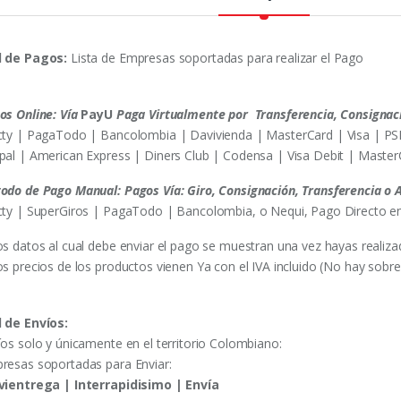
 de Pagos:
Lista de Empresas soportadas para realizar el Pago
os Online: Vía
PayU
Paga Virtualmente por Transferencia, Consignaci
cty | PagaTodo | Bancolombia | Davivienda | MasterCard | Visa | PS
pal | American Express | Diners Club | Codensa | Visa Debit | Master
odo de Pago Manual: Pagos Vía: Giro, Consignación, Transferencia o 
cty | SuperGiros | PagaTodo | Bancolombia, o Nequi, Pago Directo en 
os datos al cual debe enviar el pago se muestran una vez hayas realiza
os precios de los productos vienen Ya con el IVA incluido (No hay sobr
 de Envíos:
íos solo y únicamente en el territorio Colombiano:
resas soportadas para Enviar:
vientrega | Interrapidisimo | Envía