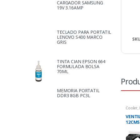
CARGADOR SAMSUNG
19V 3.16AMP
TECLADO PARA PORTATIL
LENOVO S400 MARCO
SK
GRIS
TINTA CIAN EPSON 664
FORMULADA BOLSA
70ML
Produ
MEMORIA PORTATIL
DDR3 8GB PC3L
Cooler
,
VENTI
12CMS