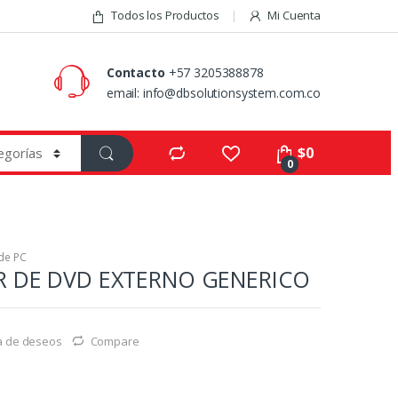
Todos los Productos
Mi Cuenta
Contacto
+57 3205388878
email: info@dbsolutionsystem.com.co
$
0
0
de PC
 DE DVD EXTERNO GENERICO
ta de deseos
Compare