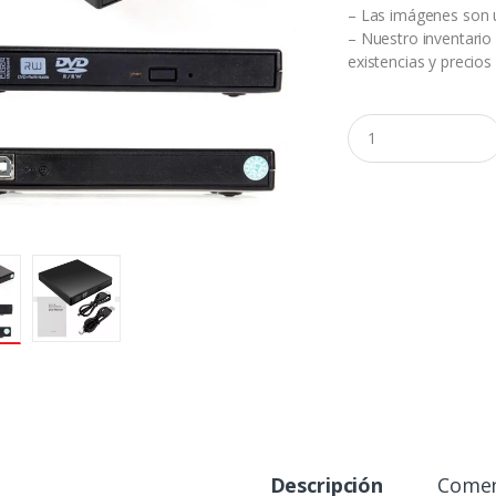
– Las imágenes son ú
– Nuestro inventario
existencias y precios
C
a
n
t
i
d
a
d
Descripción
Comen