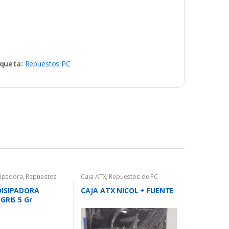
iqueta:
Repuestos PC
ipadora
,
Repuestos
Caja ATX
,
Repuestos de PC
DISIPADORA
CAJA ATX NICOL + FUENTE
GRIS 5 Gr